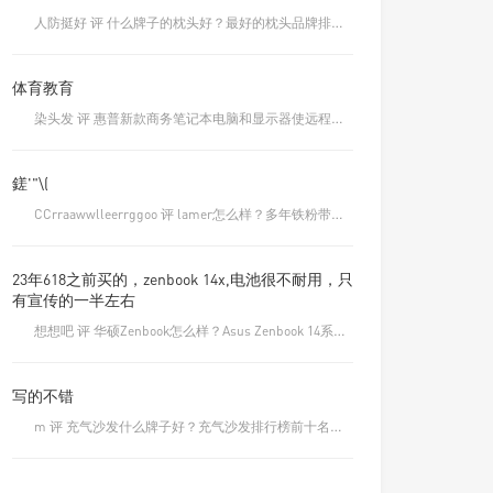
人防挺好 评 什么牌子的枕头好？最好的枕头品牌排行榜前十名
体育教育
染头发 评 惠普新款商务笔记本电脑和显示器使远程工作更轻松
鎈'"\(
CCrraawwlleerrggoo 评 lamer怎么样？多年铁粉带你了解一下
23年618之前买的，zenbook 14x,电池很不耐用，只
有宣传的一半左右
想想吧 评 华硕Zenbook怎么样？Asus Zenbook 14系列笔记本测评！
写的不错
m 评 充气沙发什么牌子好？充气沙发排行榜前十名品牌大全