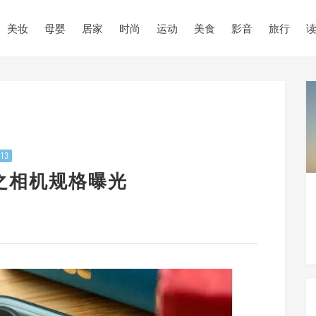
美妆
母婴
居家
时尚
运动
美食
影音
旅行
13
息之相机规格曝光