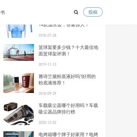
2020-06-03
投稿
读书
碧然德滤水壶怎么样？实测
14款滤水壶，答案惊人！
2018-07-28
篮球架要多少钱？十大最佳地
面篮球架评测！
2019-11-13
雅诗兰黛粉底液好吗?好用的
粉底液推荐！
2018-09-29
车载吸尘器哪个好用吗？车载
吸尘器品牌排行榜
2020-12-02
电烤箱哪个牌子好家用？电烤