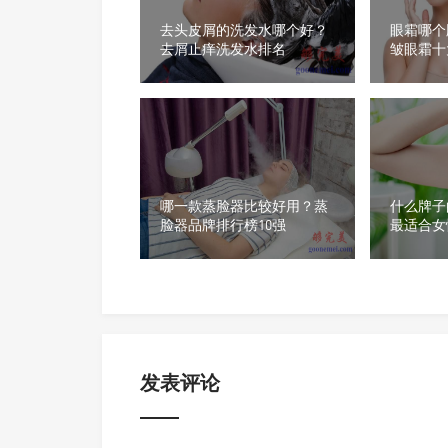
去头皮屑的洗发水哪个好？
眼霜哪个
去屑止痒洗发水排名
皱眼霜十
哪一款蒸脸器比较好用？蒸
什么牌子
脸器品牌排行榜10强
最适合女
发表评论