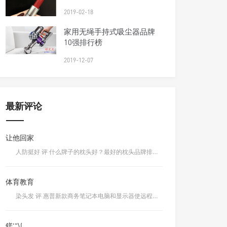
2019-02-18
家用无绳手持式吸尘器品牌
10强排行榜
2019-12-07
最新评论
让他回家
人防挺好 评 什么牌子的枕头好？最好的枕头品牌排行榜前十名
体育教育
染头发 评 惠普新款商务笔记本电脑和显示器使远程工作更轻松
鎈'"\(