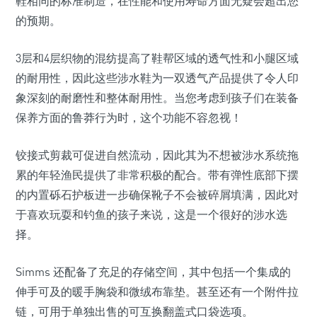
鞋相同的标准制造，在性能和使用寿命方面无疑会超出您
的预期。
3层和4层织物的混纺提高了鞋帮区域的透气性和小腿区域
的耐用性，因此这些涉水鞋为一双透气产品提供了令​​人印
象深刻的耐磨性和整体耐用性。当您考虑到孩子们在装备
保养方面的鲁莽行为时，这个功能不容忽视！
铰接式剪裁可促进自然流动，因此其为不想被涉水系统拖
累的年轻渔民提供了非常积极的配合。带有弹性底部下摆
的内置砾石护板进一步确保靴子不会被碎屑填满，因此对
于喜欢玩耍和钓鱼的孩子来说，这是一个很好的涉水选
择。
Simms 还配备了充足的存储空间，其中包括一个集成的
伸手可及的暖手胸袋和微绒布靠垫。甚至还有一个附件拉
链，可用于单独出售的可互换翻盖式口袋选项。