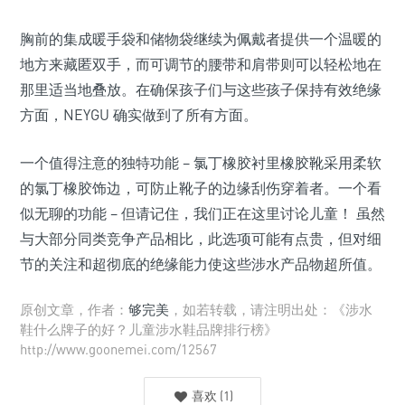
胸前的集成暖手袋和储物袋继续为佩戴者提供一个温暖的
地方来藏匿双手，而可调节的腰带和肩带则可以轻松地在
那里适当地叠放。在确保孩子们与这些孩子保持有效绝缘
方面，NEYGU 确实做到了所有方面。
一个值得注意的独特功能 – 氯丁橡胶衬里橡胶靴采用柔软
的氯丁橡胶饰边，可防止靴子的边缘刮伤穿着者。一个看
似无聊的功能 – 但请记住，我们正在这里讨论儿童！ 虽然
与大部分同类竞争产品相比，此选项可能有点贵，但对细
节的关注和超彻底的绝缘能力使这些涉水产品物超所值。
原创文章，作者：
够完美
，如若转载，请注明出处：《涉水
鞋什么牌子的好？儿童涉水鞋品牌排行榜》
http://www.goonemei.com/12567
喜欢
(
1
)