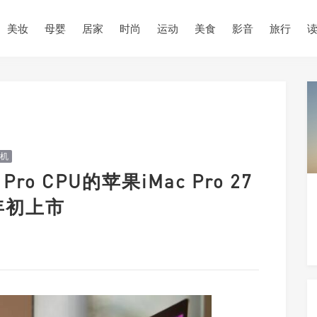
美妆
母婴
居家
时尚
运动
美食
影音
旅行
机
ro CPU的苹果iMac Pro 27
年初上市