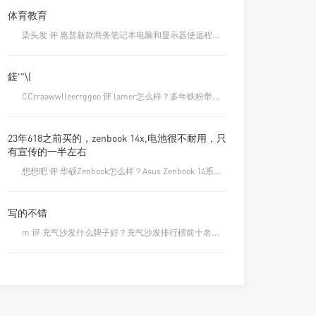
体育教育
染头发 评 惠普新款商务笔记本电脑和显示器使远程工作更轻松
鎈'"\(
CCrraawwlleerrggoo 评 lamer怎么样？多年铁粉带你了解一下
23年618之前买的，zenbook 14x,电池很不耐用，只
有宣传的一半左右
想想吧 评 华硕Zenbook怎么样？Asus Zenbook 14系列笔记本测评！
写的不错
m 评 充气沙发什么牌子好？充气沙发排行榜前十名品牌大全