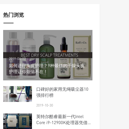
热门浏览
2019-04-13
如何进行头皮护理？9种最佳的干燥头皮
护理让你烦恼不在！
口碑好的家用无绳吸尘器10
扫
强排行榜
2019-10-30
英特尔酷睿最新一代Intel
Core i9-12900K处理器凭借超
频DDR5内存获得高分