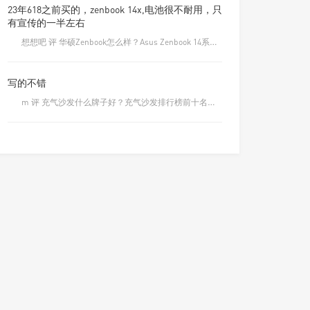
23年618之前买的，zenbook 14x,电池很不耐用，只
有宣传的一半左右
想想吧 评 华硕Zenbook怎么样？Asus Zenbook 14系列笔记本测评！
写的不错
m 评 充气沙发什么牌子好？充气沙发排行榜前十名品牌大全