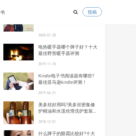
2021-07-16
投稿
读书
外国十大名牌手袋图片及价格
2020-01-20
电热暖手器哪个牌子好？十大
最佳野营暖手器评测
2019-11-10
Kindle电子书阅读器有哪些?
最佳亚马逊kindle评测！
2019-06-21
美多丝好用吗?美多丝密集修
护精油和水漾丝滑洗护套装了
解一下！
2018-12-01
什么牌子的眼霜比较好?十大