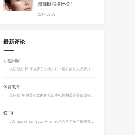
最佳眼霜排行榜！
2019-08-03
最新评论
让他回家
人防挺好 评 什么牌子的枕头好？最好的枕头品牌排行榜前十名
体育教育
染头发 评 惠普新款商务笔记本电脑和显示器使远程工作更轻松
鎈'"\(
CCrraawwlleerrggoo 评 lamer怎么样？多年铁粉带你了解一下