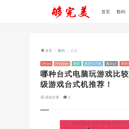
首页
数码
首页
›
数码
›
正文
Omen
Predator
微星
惠普台式机
戴尔g5
英特
哪种台式电脑玩游戏比较
级游戏台式机推荐！
原创文章
0