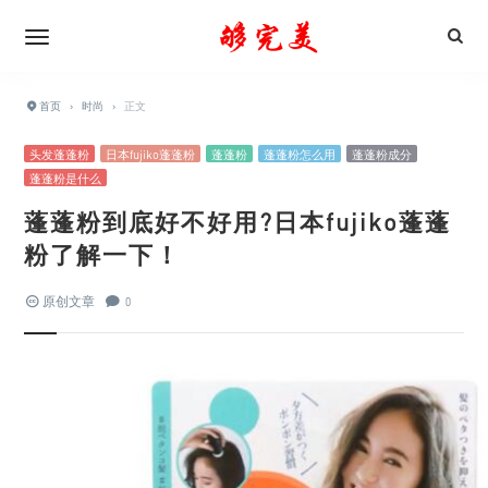
首页
›
时尚
›
正文
头发蓬蓬粉
日本fujiko蓬蓬粉
蓬蓬粉
蓬蓬粉怎么用
蓬蓬粉成分
蓬蓬粉是什么
蓬蓬粉到底好不好用?日本fujiko蓬蓬
粉了解一下！
原创文章
0