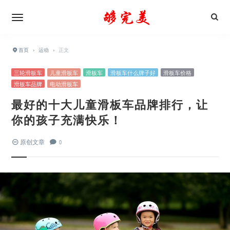
首页
›
运动
›
正文
三轮滑板车
儿童滑板车
滑板车
滑板车什么牌子好
滑板车价格
滑板车品牌
电动滑板车
最好的十大儿童滑板车品牌排行，让
你的孩子充满快乐！
原创文章
0