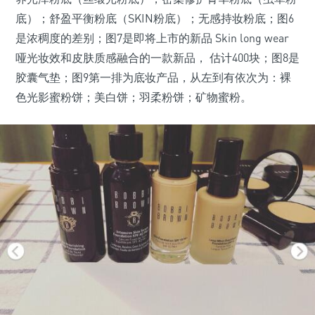
底）；舒盈平衡粉底（SKIN粉底）；无感持妆粉底；图6
是浓稠度的差别；图7是即将上市的新品 Skin long wear
哑光妆效和皮肤质感融合的一款新品， 估计400块；图8是
胶囊气垫；图9第一排为底妆产品，从左到有依次为：裸
色光影蜜粉饼；美白饼；羽柔粉饼；矿物蜜粉。