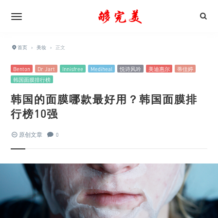
首页
›
美妆
›
正文
Benton
Dr Jart
Innisfree
Mediheal
悦诗风吟
美迪惠尔
蒂佳婷
韩国面膜排行榜
韩国的面膜哪款最好用？韩国面膜排
行榜10强
原创文章
0