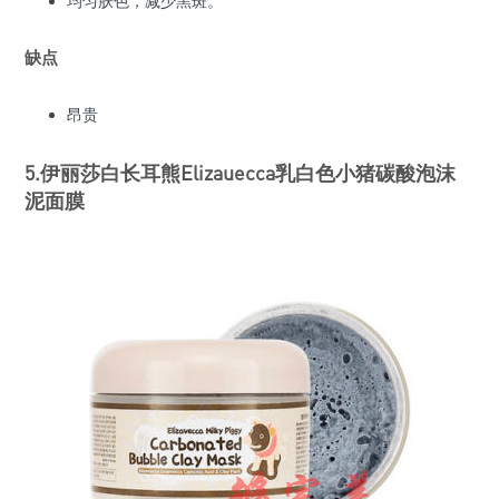
均匀肤色，减少黑斑。
缺点
昂贵
5.伊丽莎白长耳熊Elizauecca乳白色小猪碳酸泡沫
泥面膜