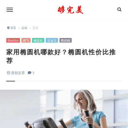
首页
›
运动
›
正文
Bowflex
搏飞
椭圆机
诺迪克
鹦鹉螺
家用椭圆机哪款好？椭圆机性价比推
荐
原创文章
0